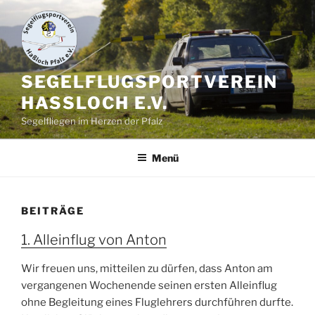
Zum
Inhalt
springen
SEGELFLUGSPORTVEREIN
HASSLOCH E.V.
Segelfliegen im Herzen der Pfalz
Menü
BEITRÄGE
1. Alleinflug von Anton
Wir freuen uns, mitteilen zu dürfen, dass Anton am
vergangenen Wochenende seinen ersten Alleinflug
ohne Begleitung eines Fluglehrers durchführen durfte.