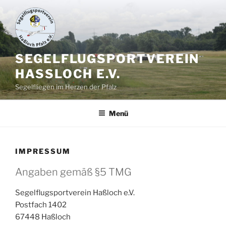
Zum
Inhalt
springen
SEGELFLUGSPORTVEREIN
HASSLOCH E.V.
Segelfliegen im Herzen der Pfalz
Menü
IMPRESSUM
Angaben gemäß §5 TMG
Segelflugsportverein Haßloch e.V.
Postfach 1402
67448 Haßloch