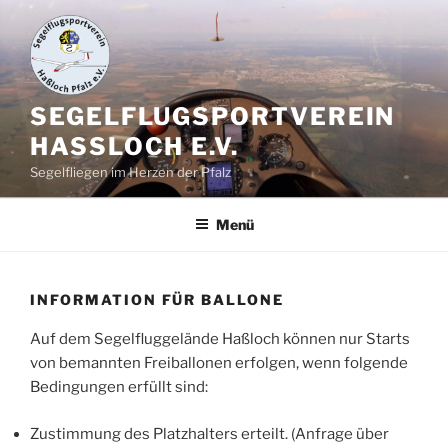
Zum
Inhalt
springen
SEGELFLUGSPORTVEREIN
HASSLOCH E.V.
Segelfliegen im Herzen der Pfalz
Menü
INFORMATION FÜR BALLONE
Auf dem Segelfluggelände Haßloch können nur Starts
von bemannten Freiballonen erfolgen, wenn folgende
Bedingungen erfüllt sind:
Zustimmung des Platzhalters erteilt. (Anfrage über