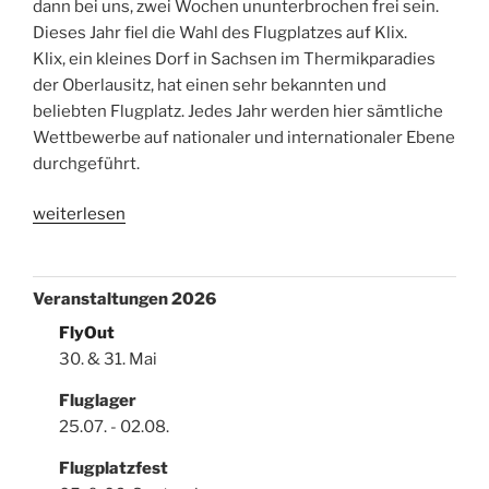
dann bei uns, zwei Wochen ununterbrochen frei sein.
Dieses Jahr fiel die Wahl des Flugplatzes auf Klix.
Klix, ein kleines Dorf in Sachsen im Thermikparadies
der Oberlausitz, hat einen sehr bekannten und
beliebten Flugplatz. Jedes Jahr werden hier sämtliche
Wettbewerbe auf nationaler und internationaler Ebene
durchgeführt.
„Fluglager
weiterlesen
2017
in
Klix“
Veranstaltungen
2026
FlyOut
30. & 31. Mai
Fluglager
25.07. - 02.08.
Flugplatzfest