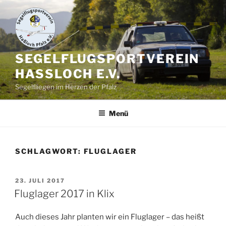
Zum
Inhalt
springen
SEGELFLUGSPORTVEREIN
HASSLOCH E.V.
Segelfliegen im Herzen der Pfalz
Menü
SCHLAGWORT:
FLUGLAGER
VERÖFFENTLICHT
23. JULI 2017
AM
Fluglager 2017 in Klix
Auch dieses Jahr planten wir ein Fluglager – das heißt